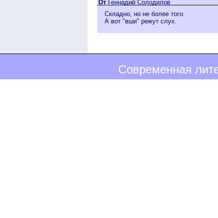
От
Геннадий Солодилов
Складно, но не более того.
А вот "вши" режут слух.
Современная лите