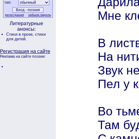
Дарила
тип:
Мне кл
регистрация
забыли пароль
Литературные
анонсы:
Стихи в прозе,
стихи
В лист
для детей.
Регистрация на сайте
На нит
Реклама на сайте поэзии:
Звук н
Пел у к
Во тьме
Там бу
С камн