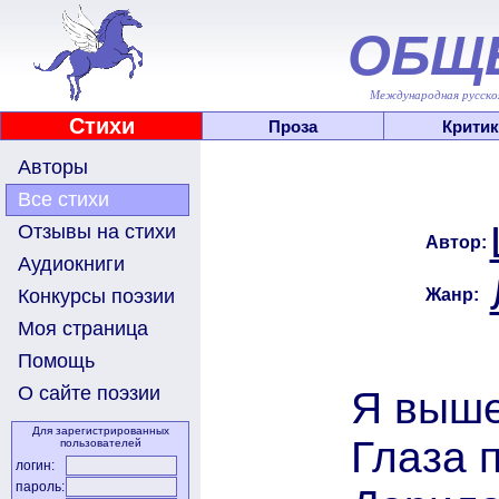
ОБЩ
Международная русскоя
Стихи
Проза
Критик
Авторы
Все стихи
Отзывы на стихи
Автор:
Аудиокниги
Жанр:
Конкурсы поэзии
Моя страница
Помощь
О сайте поэзии
Я выше
Для зарегистрированных
Глаза 
пользователей
логин:
пароль: