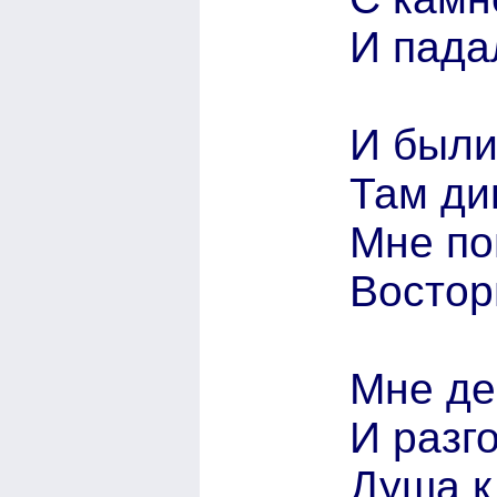
И пада
И были
Там ди
Мне по
Востор
Мне де
И разг
Душа к