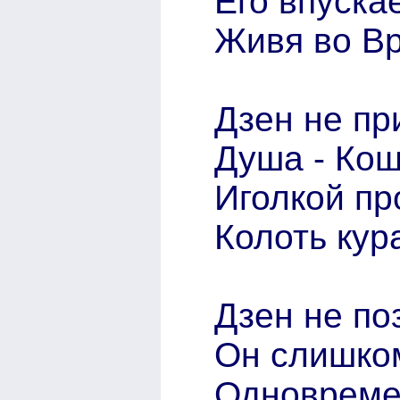
Его впуска
Живя во В
Дзен не пр
Душа - Ко
Иголкой пр
Колоть кур
Дзен не по
Он слишком
Одновремен