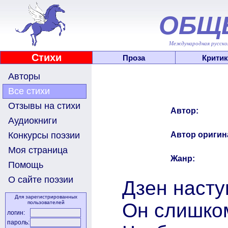
ОБЩ
Международная русскоя
Стихи
Проза
Критик
Авторы
Все стихи
Отзывы на стихи
Автор:
Аудиокниги
Автор оригин
Конкурсы поэзии
Моя страница
Жанр:
Помощь
О сайте поэзии
Дзен насту
Для зарегистрированных
Он слишко
пользователей
логин:
пароль: