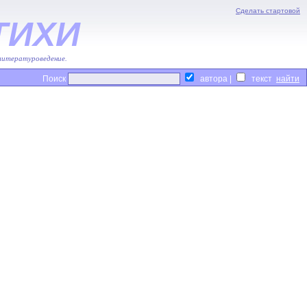
Сделать стартовой
ТИХИ
 литературоведение.
Поиск
автора |
текст