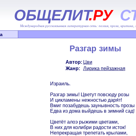
ОБЩЕЛИТ
.РУ
С
Международная русскоязычная литературная сеть: поэзия, проза, критика,
а
Разгар зимы
Автор:
Цви
Жанр:
Лирика пейзажная
Израиль.
Разгар зимы! Цветут повсюду розы
И цикламены нежностью даря́т!
Вмиг позабудешь заунывность прозы
Едва из дома выйдешь в зимний сад!
Цветёт алоэ рыжими цветами,
В них для колибри радости исток!
Непрекращая трепетать крылами,