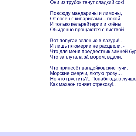
Они из трубок тянут сладкий сок!
Повсюду мандарины и лимоны,
От сосен с кипарисами – покой…
И только кёльрейтерии и клёны
Обыденно прощаются с листвой…
Вот попугаи зеленью в лазури!..
И лишь плюмерии не расцвели, -
Что для меня предвестник зимней бур
Что заплутала за́ морем, вдали,
Что принесёт вандейковские тучи,
Морские смерчи, лютую грозу…
Но что грустить?.. Понаблюдаю лучш
Как махаон гоняет стрекозу!..