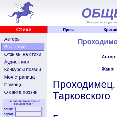
ОБЩ
Международная русскоя
Стихи
Проза
Критик
Авторы
Проходимец
Все стихи
Отзывы на стихи
Автор:
Аудиокниги
Жанр:
Конкурсы поэзии
Моя страница
Проходимец. 
Помощь
О сайте поэзии
Тарковского
Для зарегистрированных
пользователей
логин:
пароль: