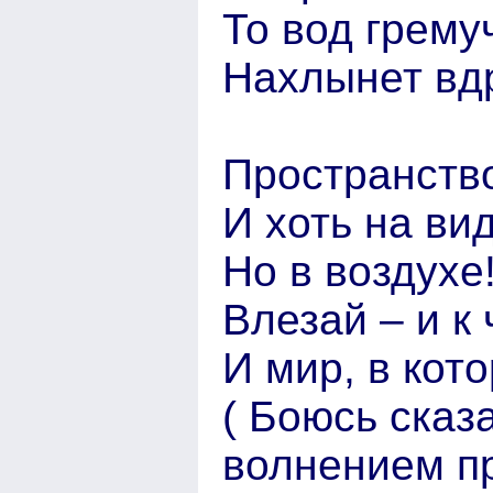
То вод грему
Нахлынет вдр
Пространство
И хоть на ви
Но в воздухе!
Влезай – и к
И мир, в кот
( Боюсь сказа
волнением п