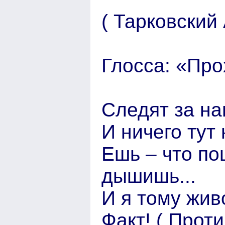
( Тарковский 
Глосса: «Пр
Следят за на
И ничего тут
Ешь – что по
дышишь...
И я тому жив
Факт! ( Прот