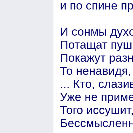
и по спине пр
И сонмы духо
Потащат пушк
Покажут раз
То ненавидя,
... Кто, слаз
Уже не приме
Того иссушит
Бессмысленна