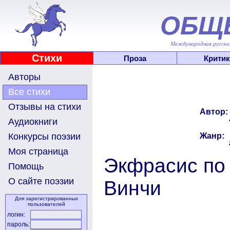
ОБЩ
Международная русскоя
Стихи
Проза
Критик
Авторы
Все стихи
Отзывы на стихи
Автор:
Аудиокниги
Жанр:
Конкурсы поэзии
Моя страница
Экфрасис по
Помощь
О сайте поэзии
Винчи
Для зарегистрированных
пользователей
логин:
пароль: