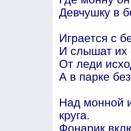
Девчушку в 
Играется с б
И слышат их 
От леди исход
А в парке бе
Над монной 
круга.
Фонарик вклю