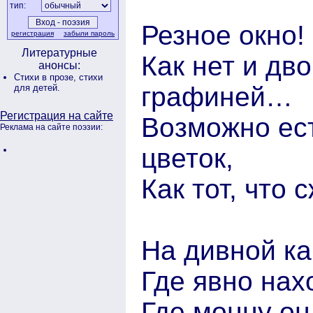
тип:
Резное окно!
регистрация
забыли пароль
Литературные
Как нет и дво
анонсы:
Стихи в прозе,
стихи
графиней…
для детей.
Регистрация на сайте
Возможно ест
Реклама на сайте поэзии:
цветок,
Как тот, что
На дивной ка
Где явно нах
Где монну он