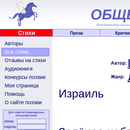
ОБЩ
Международная русскоя
Стихи
Проза
Критик
Авторы
Все стихи
Отзывы на стихи
Автор:
Аудиокниги
Жанр:
Конкурсы поэзии
Моя страница
Израиль
Помощь
О сайте поэзии
Для зарегистрированных
пользователей
логин:
пароль: