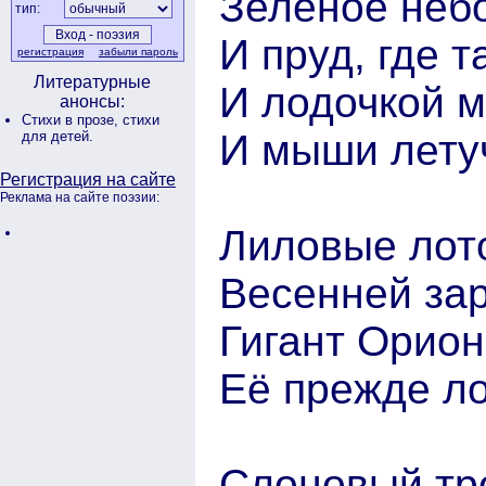
Зелёное неб
тип:
И пруд, где т
регистрация
забыли пароль
Литературные
И лодочкой м
анонсы:
Стихи в прозе,
стихи
И мыши летуч
для детей.
Регистрация на сайте
Реклама на сайте поэзии:
Лиловые лот
Весенней зар
Гигант Орион
Её прежде ло
Слоновый тр