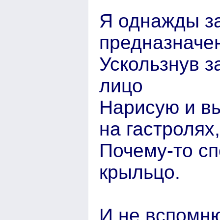
Я однажды з
предназначе
Ускользнув з
лицо
Нарисую и вы
на гастролях,
Почему-то сп
крыльцо.
И не вспомню