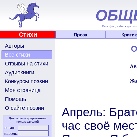
ОБЩ
Международная русскоя
Стихи
Проза
Критик
Авторы
О
Все стихи
Отзывы на стихи
Ав
Аудиокниги
Жа
Конкурсы поэзии
Моя страница
Помощь
О сайте поэзии
Апрель: Брат
Для зарегистрированных
час своё мес
пользователей
логин:
пароль: