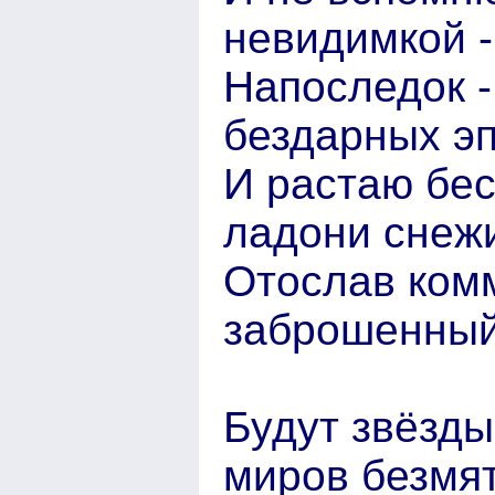
невидимкой -
Напоследок -
бездарных эп
И растаю бес
ладони снеж
Отослав ком
заброшенный
Будут звёзды
миров безмя