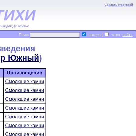
Сделать стартовой
ТИХИ
 литературоведение.
Поиск
автора |
текст
зведения
ир Южный
)
Произведение
Смолкшие камни
Смолкшие камни
Смолкшие камни
Смолкшие камни
Смолкшие камни
Смолкшие камни
Смолкшие камни