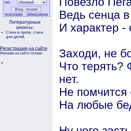
Повезло Пега
тип:
Ведь сенца в
регистрация
забыли пароль
Литературные
И характер - 
анонсы:
Стихи в прозе,
стихи
для детей.
Регистрация на сайте
Заходи, не бо
Реклама на сайте поэзии:
Что терять? Ф
нет.
Не помчится 
На любые бед
Ну чего заст