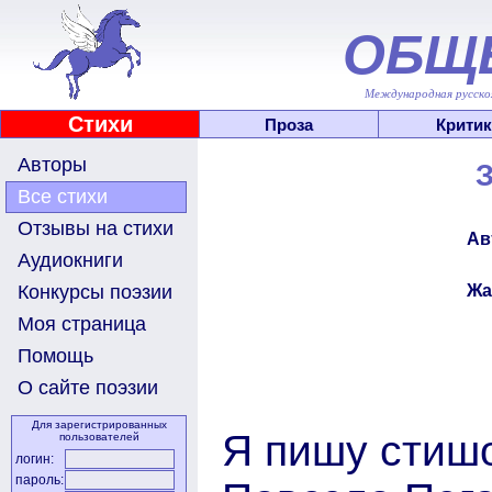
ОБЩ
Международная русскоя
Стихи
Проза
Критик
Авторы
З
Все стихи
Отзывы на стихи
Ав
Аудиокниги
Жа
Конкурсы поэзии
Моя страница
Помощь
О сайте поэзии
Для зарегистрированных
Я пишу стишо
пользователей
логин:
пароль: