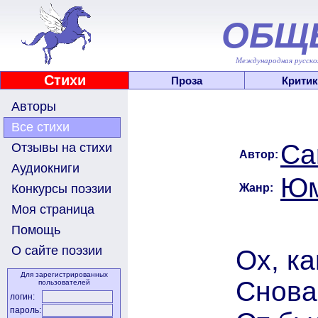
ОБЩ
Международная русскоя
Стихи
Проза
Критик
Авторы
Все стихи
Ca
Отзывы на стихи
Автор:
Аудиокниги
Юм
Жанр:
Конкурсы поэзии
Моя страница
Помощь
О сайте поэзии
Ох, ка
Для зарегистрированных
Снова
пользователей
логин:
пароль: