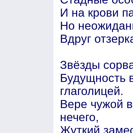
И на крови п
Но неожидан
Вдруг отзерк
Звёзды сорва
Будущность в
глаголицей.
Вере чужой в
нечего,
Жуткий замес