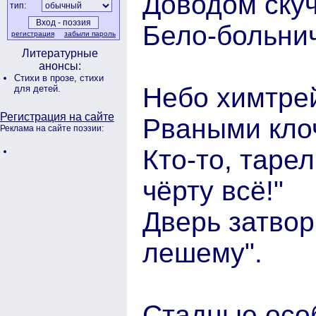
Доводом ску
тип:
Бело-больни
регистрация
забыли пароль
Литературные
анонсы:
Стихи в прозе,
стихи
Небо химтрей
для детей.
Регистрация на сайте
Рваными кло
Реклама на сайте поэзии:
Кто-то, тарел
чёрту всё!"
Дверь затвори
лешему".
Стадные осо