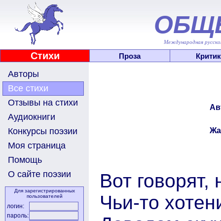
ОБЩ
Международная русскоя
Стихи
Проза
Критик
Авторы
Все стихи
Отзывы на стихи
Ав
Аудиокниги
Жа
Конкурсы поэзии
Моя страница
Помощь
О сайте поэзии
Вот говорят,
Для зарегистрированных
Чьи-то хотен
пользователей
логин:
пароль: