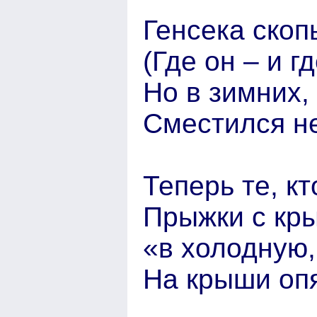
Генсека скоп
(Где он – и г
Но в зимних,
Сместился н
Теперь те, к
Прыжки с кры
«в холодную
На крыши оп