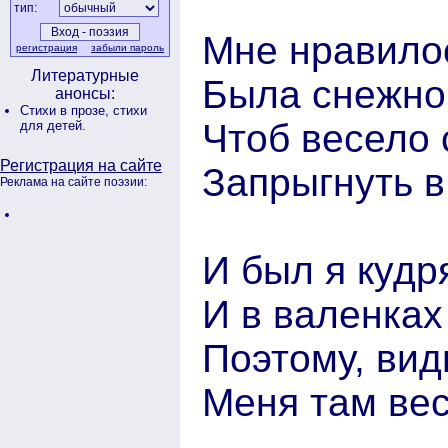
тип:
Мне нравилос
регистрация
забыли пароль
Литературные
Была снежно
анонсы:
Стихи в прозе,
стихи
Чтоб весело 
для детей.
Регистрация на сайте
Запрыгнуть 
Реклама на сайте поэзии:
И был я кудр
И в валенках
Поэтому, вид
Меня там ве