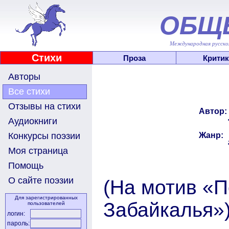
ОБЩ
Международная русскоя
Стихи
Проза
Критик
Авторы
Все стихи
Отзывы на стихи
Автор:
Аудиокниги
Жанр:
Конкурсы поэзии
Моя страница
Помощь
О сайте поэзии
(На мотив «П
Для зарегистрированных
Забайкалья»
пользователей
логин:
пароль: