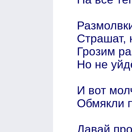
Размолвки
Страшат, 
Грозим ра
Но не уйд
И вот мол
Обмякли 
Давай про