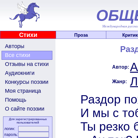
ОБЩ
Международная русскоя
Стихи
Проза
Критик
Авторы
Раз
Все стихи
А
Отзывы на стихи
Автор:
Аудиокниги
Л
Жанр:
Конкурсы поэзии
Моя страница
Раздор по
Помощь
О сайте поэзии
И мы с то
Для зарегистрированных
Ты резко 
пользователей
логин:
пароль: