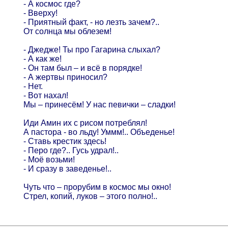
- А космос где?
- Вверху!
- Приятный факт, - но лезть зачем?..
От солнца мы облезем!
- Джедже! Ты про Гагарина слыхал?
- А как же!
- Он там был – и всё в порядке!
- А жертвы приносил?
- Нет.
- Вот нахал!
Мы – принесём! У нас певички – сладки!
Иди Амин их с рисом потреблял!
А пастора - во льду! Уммм!.. Объеденье!
- Ставь крестик здесь!
- Перо где?.. Гусь удрал!..
- Моё возьми!
- И сразу в заведенье!..
Чуть что – прорубим в космос мы окно!
Стрел, копий, луков – этого полно!..