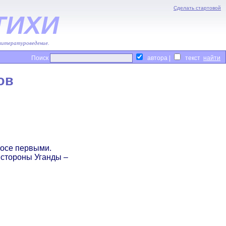
Сделать стартовой
ТИХИ
 литературоведение.
Поиск
автора |
текст
ов
мосе первыми.
 стороны Уганды –