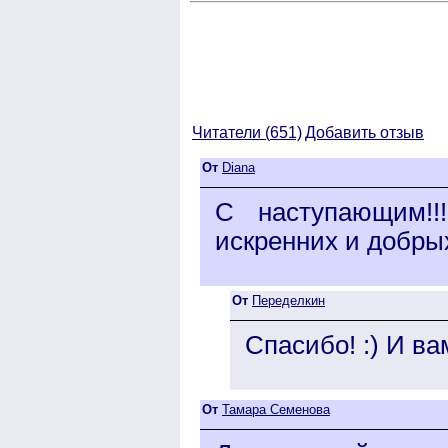
Читатели (
651)
Добавить отзыв
От
Diana
С наступающим!!
искренних и добрых
От
Переделкин
Спасибо! :) И в
От
Тамара Семенова