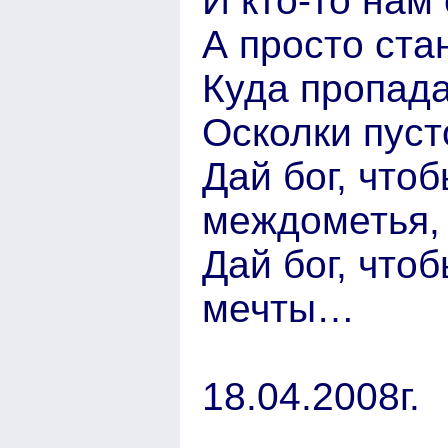
И кто-то нам 
А просто ста
Куда пропада
Осколки пус
Дай бог, чтоб
междометья,
Дай бог, что
мечты…
18.04.2008г.