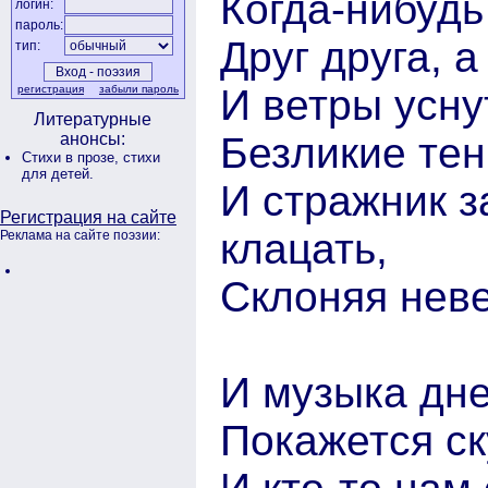
Когда-нибудь
логин:
пароль:
Друг друга, а
тип:
И ветры усну
регистрация
забыли пароль
Литературные
Безликие те
анонсы:
Стихи в прозе,
стихи
для детей.
И стражник з
Регистрация на сайте
клацать,
Реклама на сайте поэзии:
Склоняя нев
И музыка дне
Покажется ск