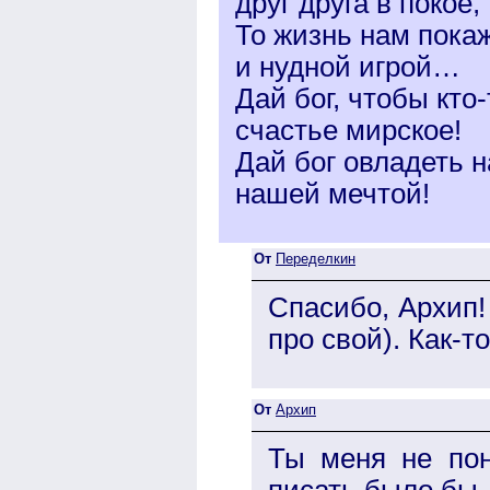
друг друга в покое,
То жизнь нам пока
и нудной игрой…
Дай бог, чтобы кто-
счастье мирское!
Дай бог овладеть н
нашей мечтой!
От
Переделкин
Спасибо, Архип!
про свой). Как-то
От
Архип
Ты меня не пон
писать было бы