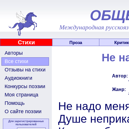
ОБЩ
Международная русскоязы
Стихи
Проза
Критик
Авторы
Не н
Все стихи
Отзывы на стихи
Автор:
Аудиокниги
Конкурсы поэзии
Жанр:
Моя страница
Не надо меня
Помощь
О сайте поэзии
Душе неприка
Для зарегистрированных
пользователей