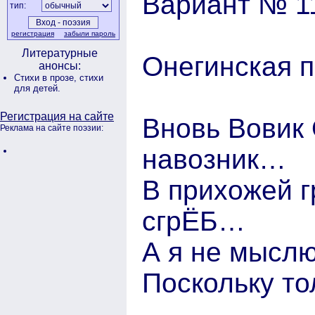
Вариант № 1
тип:
регистрация
забыли пароль
Литературные
Онегинская 
анонсы:
Стихи в прозе,
стихи
для детей.
Регистрация на сайте
Вновь Вовик 
Реклама на сайте поэзии:
навозник…
В прихожей г
сгрЁБ…
А я не мыслю
Поскольку то