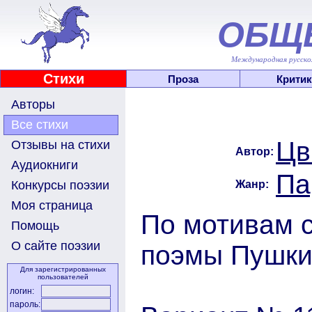
ОБЩ
Международная русскоя
Стихи
Проза
Критик
Авторы
Все стихи
Цв
Отзывы на стихи
Автор:
Аудиокниги
Па
Жанр:
Конкурсы поэзии
Моя страница
По мотивам 
Помощь
О сайте поэзии
поэмы Пушк
Для зарегистрированных
пользователей
логин:
пароль: