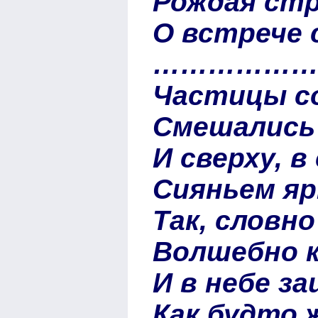
Рождая ст
О встрече 
……………
Частицы с
Смешались 
И сверху, 
Сияньем яр
Так, словно
Волшебно к
И в небе за
Как будто 