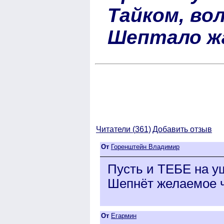
Тайком, в
Шептало жа
Читатели (
361)
Добавить отзыв
От
Горенштейн Владимир
Пусть и ТЕБЕ на уш
Шепнёт желаемое ч
От
Егармин