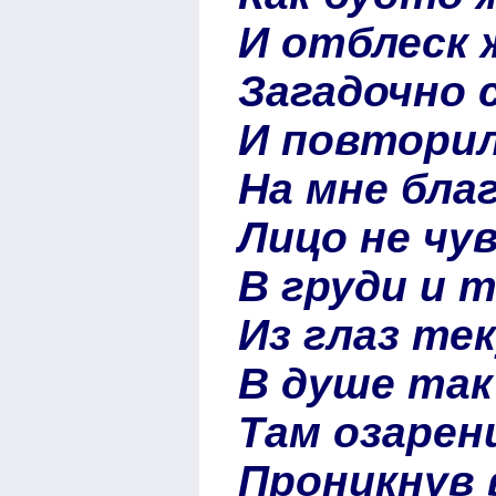
И отблеск 
Загадочно 
И повтори
На мне благ
Лицо не чу
В груди и т
Из глаз те
В душе так
Там озарен
Проникнув 