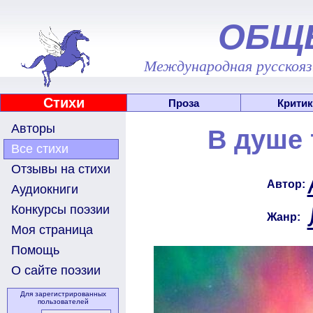
ОБЩ
Международная русскоязы
Стихи
Проза
Критик
Авторы
В душе 
Все стихи
Отзывы на стихи
Автор:
Аудиокниги
Конкурсы поэзии
Жанр:
Моя страница
Помощь
О сайте поэзии
Для зарегистрированных
пользователей