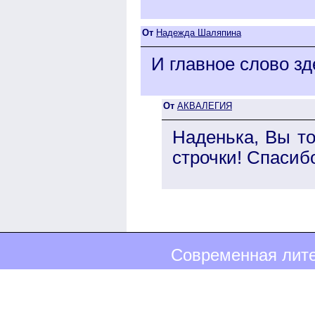
От
Надежда Шаляпина
И главное слово зде
От
АКВАЛЕГИЯ
Наденька, Вы то
строчки! Спасиб
Современная лите