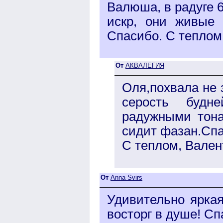
Валюша, в радуге 6
искр, они живые 
Спасибо. С теплом
От
АКВАЛЕГИЯ
Оля,похвала не 
серость будне
радужными тона
сидит фазан.Спа
С теплом, Вален
От
Anna Svirs
Удивительно яркая
восторг в душе! Сп