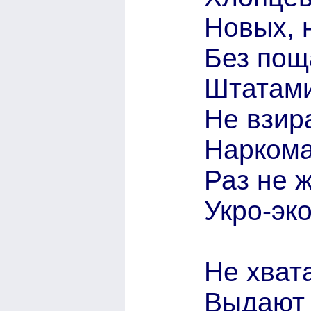
Новых, 
Без пощ
Штатами
Не взир
Наркома
Раз не 
Укро-эк
Не хват
Выдают 