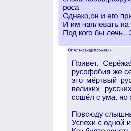
роса
Однако,он и его п
И им наплевать на 
Под кого бы лечь..
От
Александр Коржавин
Привет, Серёжа
русофобия же се
это мёртвый ру
великих русски
сошёл с ума, но 
Повсюду слышны
Успехи с одной и
Как будто занять