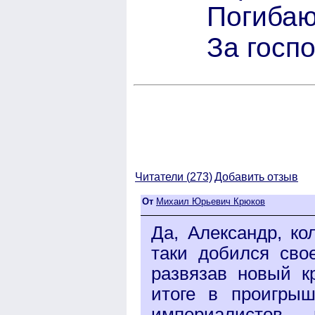
Погибаю
За госп
Читатели (
273)
Добавить отзыв
От
Михаил Юрьевич Крюков
Да, Александр, к
таки добился сво
развязав новый к
итоге в проигрыш
империалистов