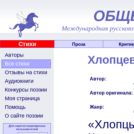
ОБЩ
Международная русскоязы
Стихи
Проза
Критик
Авторы
Хлопцев
Все стихи
Отзывы на стихи
Автор:
Аудиокниги
Конкурсы поэзии
Автор оригинала:
Моя страница
Помощь
Жанр:
О сайте поэзии
«Хлопцы
Для зарегистрированных
пользователей