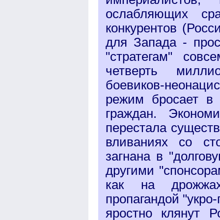
ослабляющих сра
конкурентов (Росс
для Запада - про
"стратегам" сов
четверть милли
боевиков-неонацис
режим бросает в 
граждан. Эконом
перестала существ
вливаниях со ст
загнана в "долгов
другими "спонсора
как на дрожжах
пропагандой "укро-
яростно клянут Р