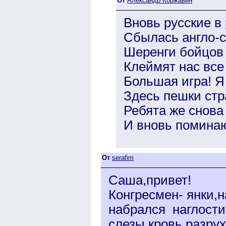
От
Александр Коржавин
Вновь русские в
Сбылась англо-с
Шеренги бойцов 
Клеймят нас все 
Большая игра! Я
Здесь пешки стр
Ребята же снова
И вновь поминаю
От
serafim
Саша,привет!
Конгресмен- янки,
набрался наглост
слезы,кровь,разрух