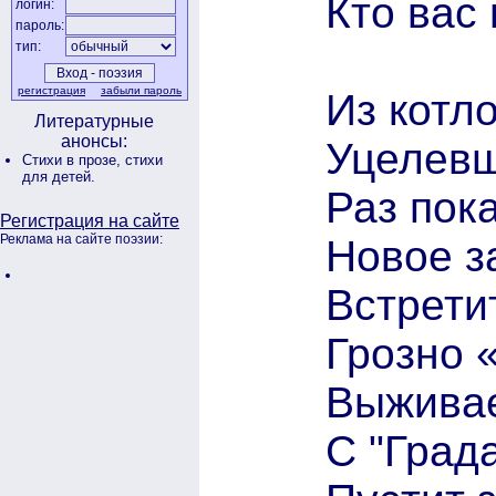
Кто вас
логин:
пароль:
тип:
регистрация
забыли пароль
Из котло
Литературные
анонсы:
Уцелевш
Стихи в прозе,
стихи
для детей.
Раз пок
Регистрация на сайте
Реклама на сайте поэзии:
Новое з
Встрети
Грозно 
Выживае
С "Град