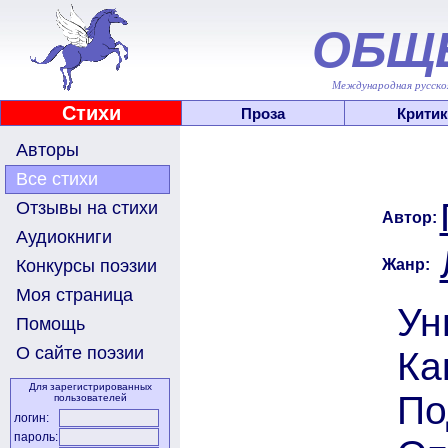
ОБЩ
Международная русскоя
Стихи
Проза
Критик
Авторы
Все стихи
Отзывы на стихи
Автор:
Аудиокниги
Жанр:
Конкурсы поэзии
Моя страница
Ун
Помощь
О сайте поэзии
Ка
Для зарегистрированных
По
пользователей
логин:
пароль: