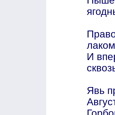
Пыше
ягодн
Право
лаком
И впе
сквоз
Явь п
Авгус
Горбо