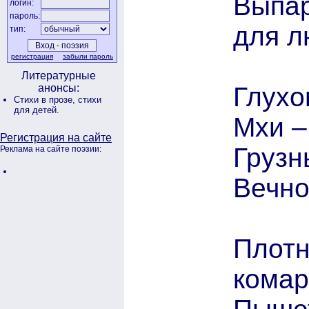
Выпар
логин:
пароль:
для л
тип:
регистрация
забыли пароль
Литературные
Глухо
анонсы:
Стихи в прозе,
стихи
для детей.
Мхи –
Регистрация на сайте
Грузн
Реклама на сайте поэзии:
Вечно
Плотн
комар