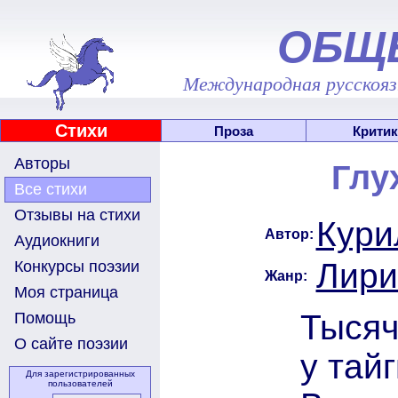
ОБЩ
Международная русскоязы
Стихи
Проза
Критик
Авторы
Глу
Все стихи
Отзывы на стихи
Кури
Автор:
Аудиокниги
Лири
Конкурсы поэзии
Жанр:
Моя страница
Тысяч
Помощь
О сайте поэзии
у тайг
Для зарегистрированных
пользователей