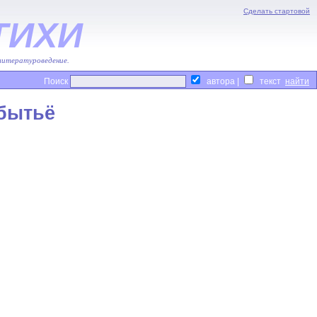
Сделать стартовой
ТИХИ
 литературоведение.
Поиск
автора |
текст
бытьё