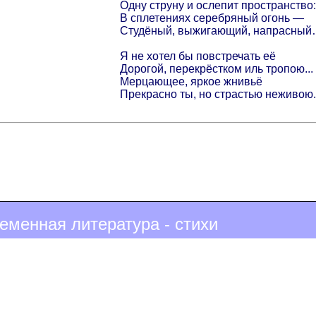
Одну струну и ослепит пространство:
В сплетениях серебряный огонь —
Студёный, выжигающий, напрасны
Я не хотел бы повстречать её
Дорогой, перекрёстком иль тропою...
Мерцающее, яркое жнивьё
Прекрасно ты, но страстью неживою.
еменная литература - стихи