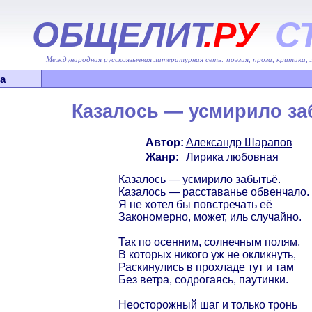
ОБЩЕЛИТ
.РУ
С
Международная русскоязычная литературная сеть: поэзия, проза, критика,
а
Казалось — усмирило за
Автор:
Александр Шарапов
Жанр:
Лирика любовная
Казалось — усмирило забытьё.
Казалось — расставанье обвенчало.
Я не хотел бы повстречать её
Закономерно, может, иль случайно.
Так по осенним, солнечным полям,
В которых никого уж не окликнуть,
Раскинулись в прохладе тут и там
Без ветра, содрогаясь, паутинки.
Неосторожный шаг и только тронь