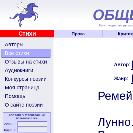
ОБЩ
Международная русскоя
Стихи
Проза
Критик
Авторы
Все стихи
Отзывы на стихи
Автор:
Аудиокниги
Жанр:
Конкурсы поэзии
Моя страница
Ремей
Помощь
О сайте поэзии
Для зарегистрированных
Лунно.
пользователей
логин:
пароль: