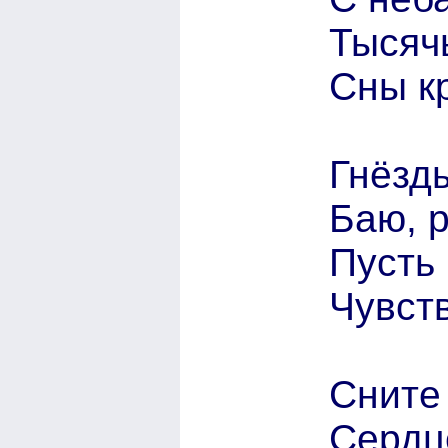
Тысяч
Сны к
Гнёзды
Баю, 
Пусть
Чувств
Сните 
Сердце