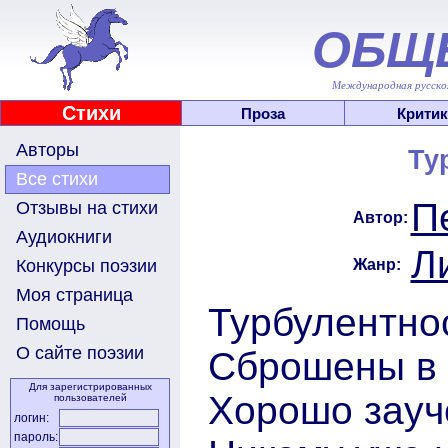
ОБЩ
Международная русскоя
Стихи
Проза
Критик
Авторы
Ту
Все стихи
П
Отзывы на стихи
Автор:
Аудиокниги
Л
Жанр:
Конкурсы поэзии
Моя страница
Турбулентно
Помощь
О сайте поэзии
Сброшены в 
Для зарегистрированных
Хорошо зауч
пользователей
логин:
пароль: