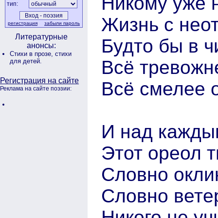
Никому уже 
тип:
Жизнь с нео
регистрация
забыли пароль
Литературные
Будто бы в ч
анонсы:
Стихи в прозе,
стихи
Всё тревожн
для детей.
Регистрация на сайте
Всё смелее 
Реклама на сайте поэзии:
И над кажды
Этот ореол 
Словно окли
Словно ветер
Никого не уч