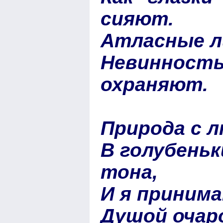
сияют.
Атласные ли
Невинность
охраняют.
Природа с 
В голубеньк
тона,
И я принима
Душой очар