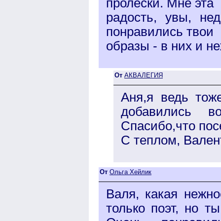
пролески. Мне эта
радость, увы, не
понравились твои
образы - в них и не
От
АКВАЛЕГИЯ
Аня,я ведь тож
добавились в
Спасибо,что пос
С теплом, Вален
От
Ольга Хейлик
Валя, какая нежн
только поэт, но т