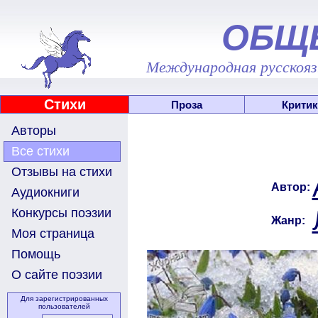
ОБЩ
Международная русскоязы
Стихи
Проза
Критик
Авторы
Все стихи
Отзывы на стихи
Автор:
Аудиокниги
Конкурсы поэзии
Жанр:
Моя страница
Помощь
О сайте поэзии
Для зарегистрированных
пользователей