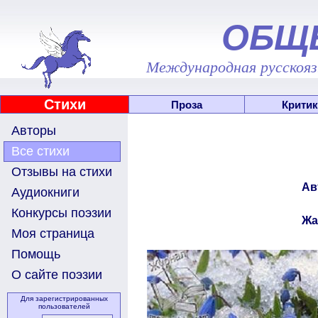
ОБЩ
Международная русскоязы
Стихи
Проза
Критик
Авторы
Все стихи
Отзывы на стихи
Ав
Аудиокниги
Конкурсы поэзии
Жа
Моя страница
Помощь
О сайте поэзии
Для зарегистрированных
пользователей