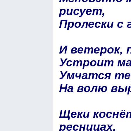
рисует,
Пролески с
И ветерок,
Устроит ма
Умчатся те
На волю выр
Щеки коснё
ресницах,