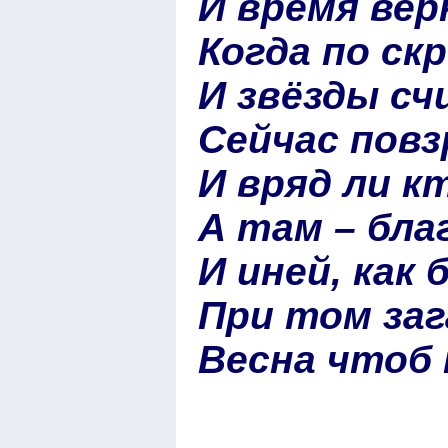
И время вер
Когда по ск
И звёзды сч
Сейчас пов
И вряд ли к
А там – бла
И иней, как
При том заг
Весна чтоб 