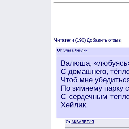
Читатели (
190)
Добавить отзыв
От
Ольга Хейлик
Валюша, «любуясь»
С домашнего, тёпло
Чтоб мне убедитьс
По зимнему парку с
С сердечным тепло
Хейлик
От
АКВАЛЕГИЯ