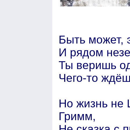
Быть может, 
И рядом нез
Ты веришь о
Чего-то ждё
Но жизнь не 
Гримм,
Не сказка с 