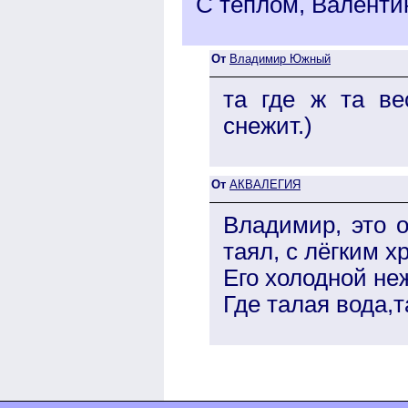
С теплом, Валенти
От
Владимир Южный
та где ж та ве
снежит.)
От
АКВАЛЕГИЯ
Владимир, это 
таял, с лёгким х
Его холодной не
Где талая вода,т