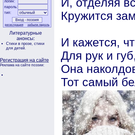
И, отделяя вс
логин:
пароль:
Кружится замя
тип:
регистрация
забыли пароль
Литературные
И кажется, ч
анонсы:
Стихи в прозе,
стихи
для детей.
Для рук и губ
Регистрация на сайте
Она наколдо
Реклама на сайте поэзии:
Тот самый б