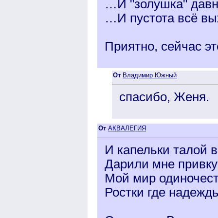
…И "золушка" давн
…И пустота всё вы
Приятно, сейчас эт
От
Владимир Южный
спасибо, Женя.
От
АКВАЛЕГИЯ
И капельки талой в
Дарили мне привк
Мой мир одиночест
Ростки где надежд