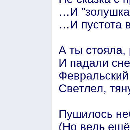
…И "золушка"
…И пустота в
А ты стояла, 
И падали сне
Февральский 
Светлел, тян
Пушилось неб
(Но ведь ещё