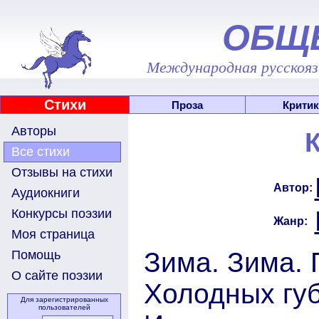
ОБЩ
Международная русскоязы
Стихи
Проза
Критик
Авторы
Все стихи
Отзывы на стихи
Автор:
Аудиокниги
Конкурсы поэзии
Жанр:
Моя страница
Зима. Зима. 
Помощь
О сайте поэзии
Холодных губ,
Для зарегистрированных
пользователей