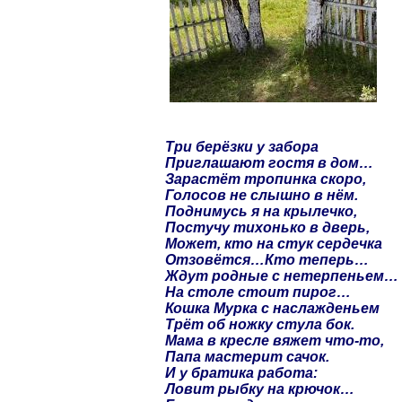
Три берёзки у забора
Приглашают гостя в дом…
Зарастёт тропинка скоро,
Голосов не слышно в нём.
Поднимусь я на крылечко,
Постучу тихонько в дверь,
Может, кто на стук сердечка
Отзовётся…Кто теперь…
Ждут родные с нетерпеньем…
На столе стоит пирог…
Кошка Мурка с наслажденьем
Трёт об ножку стула бок.
Мама в кресле вяжет что-то,
Папа мастерит сачок.
И у братика работа:
Ловит рыбку на крючок…