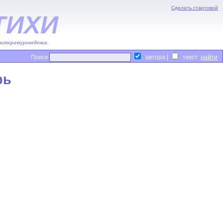
Сделать стартовой
ТИХИ
 литературоведение.
Поиск
автора |
текст
рь