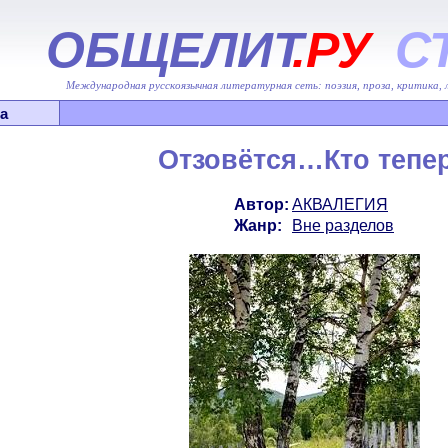
ОБЩЕЛИТ
.РУ
С
Международная русскоязычная литературная сеть: поэзия, проза, критика,
а
Отзовётся…Кто тепе
Автор:
АКВАЛЕГИЯ
Жанр:
Вне разделов