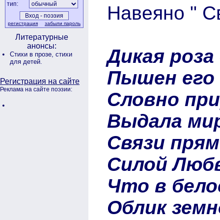
тип:
Навеяно " Св
регистрация
забыли пароль
Литературные
анонсы:
Дикая роза
Стихи в прозе,
стихи
для детей.
Пышен его 
Регистрация на сайте
Реклама на сайте поэзии:
Словно при
Выдала ми
Связи прям
Силой Любв
Что в бел
Облик зем