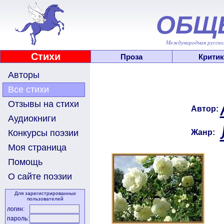
ОБЩ
Международная русскоя
Стихи
Проза
Критик
Авторы
Все стихи
Отзывы на стихи
Автор:
Аудиокниги
Жанр:
Конкурсы поэзии
Моя страница
Помощь
О сайте поэзии
Для зарегистрированных
пользователей
логин:
пароль: