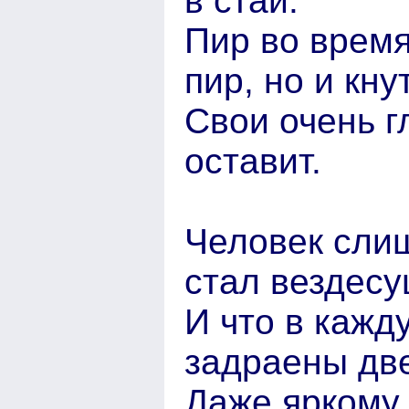
в стаи.
Пир во время
пир, но и кну
Свои очень г
оставит.
Человек слиш
стал вездесу
И что в кажд
задраены дв
Даже яркому 