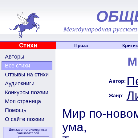
ОБЩ
Международная русскоязы
Стихи
Проза
Критик
Авторы
М
Все стихи
Отзывы на стихи
П
Автор:
Аудиокниги
Л
Конкурсы поэзии
Жанр:
Моя страница
Мир по-новом
Помощь
О сайте поэзии
ума,
Для зарегистрированных
пользователей