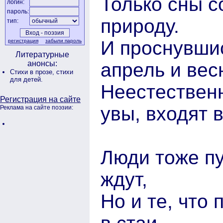
Только сны 
логин:
пароль:
природу.
тип:
И проснувшис
регистрация
забыли пароль
Литературные
апрель и вес
анонсы:
Стихи в прозе,
стихи
для детей.
Неестествен
Регистрация на сайте
увы, входят в
Реклама на сайте поэзии:
Люди тоже пу
ждут,
Но и те, что