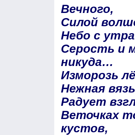
Вечного,
Силой волш
Небо с утра
Серость и 
никуда…
Изморозь лё
Нежная вязь
Радует взгл
Веточках т
кустов,