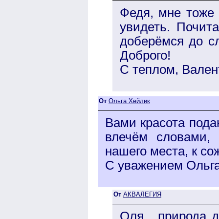
Федя, мне тоже 
увидеть. Почит
доберёмся до с
Доброго!
С теплом, Вален
От
Ольга Хейлик
Вами красота пода
влечём словами,
нашего места, к с
С уважением Ольг
От
АКВАЛЕГИЯ
Оля , природа 