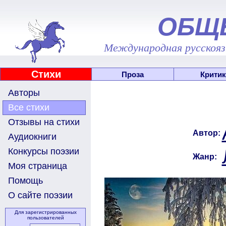
ОБЩ
Международная русскоязы
Стихи
Проза
Критик
Авторы
Все стихи
Отзывы на стихи
Автор:
Аудиокниги
Конкурсы поэзии
Жанр:
Моя страница
Помощь
О сайте поэзии
Для зарегистрированных
пользователей