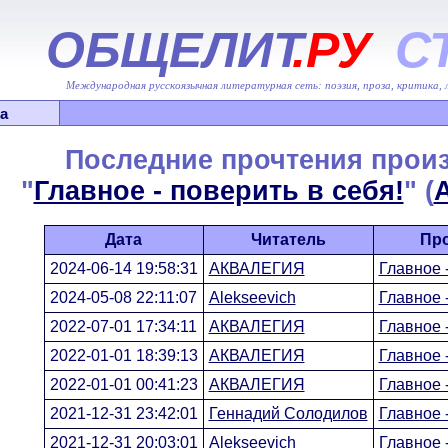
ОБЩЕЛИТ
.РУ
С
Международная русскоязычная литературная сеть: поэзия, проза, критика,
а
Последние прочтения прои
"
Главное - поверить в себя!
" (
Дата
Читатель
Пр
2024-06-14 19:58:31
АКВАЛЕГИЯ
Главное -
2024-05-08 22:11:07
Alekseevich
Главное -
2022-07-01 17:34:11
АКВАЛЕГИЯ
Главное -
2022-01-01 18:39:13
АКВАЛЕГИЯ
Главное -
2022-01-01 00:41:23
АКВАЛЕГИЯ
Главное -
2021-12-31 23:42:01
Геннадий Солодилов
Главное -
2021-12-31 20:03:01
Alekseevich
Главное -