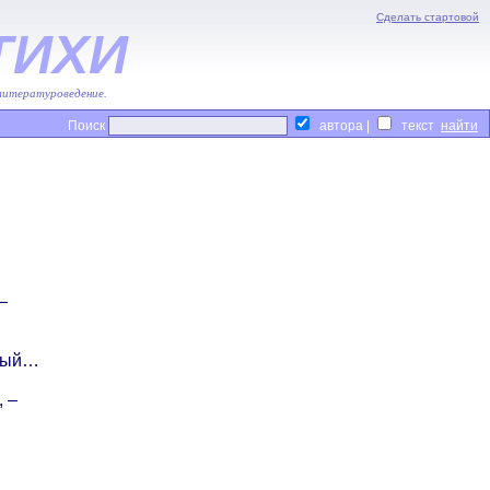
Сделать стартовой
ТИХИ
 литературоведение.
Поиск
автора |
текст
–
нный…
, –