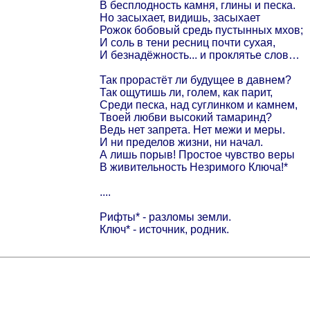
В бесплодность камня, глины и песка.
Но засыхает, видишь, засыхает
Рожок бобовый средь пустынных мхов;
И соль в тени ресниц почти сухая,
И безнадёжность... и проклятье слов…
Так прорастёт ли будущее в давнем?
Так ощутишь ли, голем, как парит,
Среди песка, над суглинком и камнем,
Твоей любви высокий тамаринд?
Ведь нет запрета. Нет межи и меры.
И ни пределов жизни, ни начал.
А лишь порыв! Простое чувство веры
В живительность Незримого Ключа!*
....
Рифты* - разломы земли.
Ключ* - источник, родник.