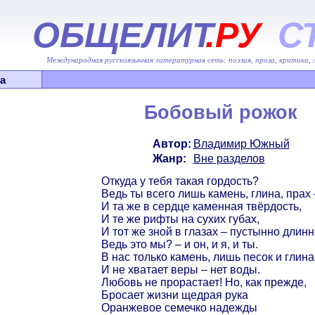
ОБЩЕЛИТ
.РУ
С
Международная русскоязычная литературная сеть: поэзия, проза, критика,
а
Бобовый рожок
Автор:
Владимир Южный
Жанр:
Вне разделов
Откуда у тебя такая гордость?
Ведь ты всего лишь камень, глина, прах 
И та же в сердце каменная твёрдость,
И те же рифты на сухих губах,
И тот же зной в глазах – пустынно дли
Ведь это мы? – и он, и я, и ты.
В нас только камень, лишь песок и глина
И не хватает веры – нет воды.
Любовь не прорастает! Но, как прежде,
Бросает жизни щедрая рука
Оранжевое семечко надежды