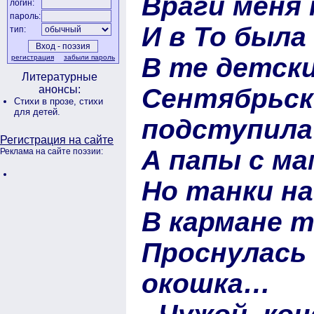
Враги меня 
логин:
пароль:
И в То была
тип:
В те детски
регистрация
забыли пароль
Литературные
Сентябрьск
анонсы:
Стихи в прозе,
стихи
для детей.
подступил
Регистрация на сайте
А папы с ма
Реклама на сайте поэзии:
Но танки на
В кармане т
Проснулась
окошка…