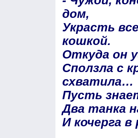
- Чужой, кон
дом,
Украсть вс
кошкой.
Откуда он у
Сползла с к
схватила…
Пусть знает
Два танка н
И кочерга в 