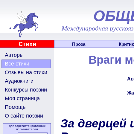
ОБЩ
Международная русскоязы
Стихи
Проза
Критик
Авторы
Враги м
Все стихи
Отзывы на стихи
Ав
Аудиокниги
Конкурсы поэзии
Жа
Моя страница
Помощь
О сайте поэзии
За дверцей 
Для зарегистрированных
пользователей