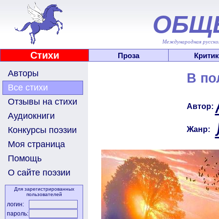
ОБЩ
Международная русскоя
Стихи
Проза
Критик
Авторы
В по
Все стихи
Отзывы на стихи
Автор:
Аудиокниги
Жанр:
Конкурсы поэзии
Моя страница
Помощь
О сайте поэзии
Для зарегистрированных
пользователей
логин:
пароль: