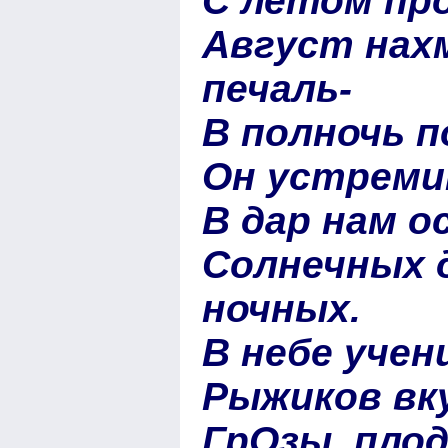
С летом пр
Август нахм
печаль-
В полночь п
Он устреми
В дар нам 
Солнечных д
ночных.
В небе уче
Рыжиков вку
ГрОзы, плод