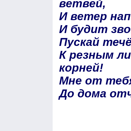
ветвей,
И ветер нап
И будит зв
Пускай теч
К резным л
корней!
Мне от тебя
До дома отч