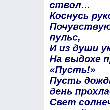
ствол…
Коснусь ру
Почувствую
пульс,
И из души у
На выдохе 
«Пусть!»
Пусть дожд
день прохла
Свет солне