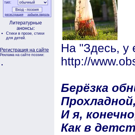
тип:
регистрация
забыли пароль
Литературные
анонсы:
Стихи в прозе,
стихи
для детей.
На "Здесь, у 
Регистрация на сайте
Реклама на сайте поэзии:
http://www.ob
Берёзка об
Прохладной
И я, конечн
Как в детс