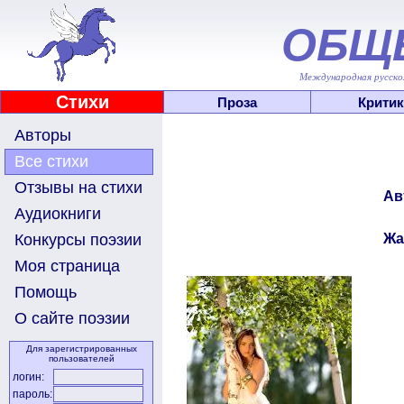
ОБЩ
Международная русскоя
Стихи
Проза
Критик
Авторы
Все стихи
Отзывы на стихи
Ав
Аудиокниги
Жа
Конкурсы поэзии
Моя страница
Помощь
О сайте поэзии
Для зарегистрированных
пользователей
логин:
пароль: