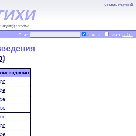
Сделать стартовой
ТИХИ
 литературоведение.
Поиск
автора |
текст
зведения
ю
)
оизведение
фе
фе
фе
фе
фе
фе
фе