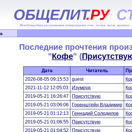
ОБЩЕЛИТ
.РУ
С
Международная русскоязычная литературная сеть: поэзия, проза, критика,
а
Последние прочтения прои
"
Кофе
" (
Присутству
Дата
Читатель
Пр
2026-08-05 09:15:53
guest
Ко
2021-11-12 12:05:03
Изумруд
Ко
2019-05-21 16:26:47
Присутствую
Ко
2019-05-21 03:06:06
Горенштейн Владимир
Ко
2019-05-21 01:12:13
Геннадий Солодилов
Ко
2019-05-21 01:06:55
Присутствую
Ко
2019-05-21 01:04:52
Присутствую
Ко