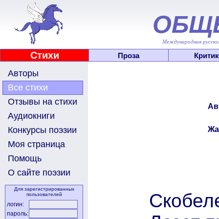
ОБЩ
Международная русскоя
Стихи
Проза
Критик
Авторы
Все стихи
Отзывы на стихи
Ав
Аудиокниги
Жа
Конкурсы поэзии
Моя страница
Помощь
О сайте поэзии
Для зарегистрированных
Скобеле
пользователей
логин:
пароль: