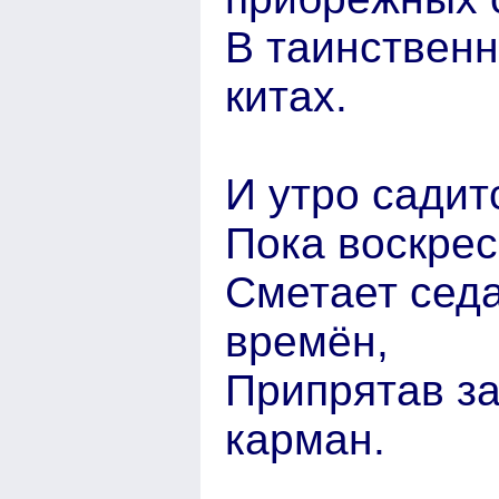
В таинственн
китах.
И утро садит
Пока воскре
Сметает седа
времён,
Припрятав за
карман.