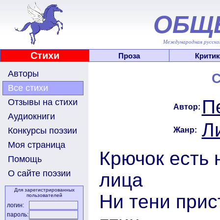
ОБЩ
Международная русскоя
Стихи
Проза
Критик
Авторы
С
Все стихи
П
Отзывы на стихи
Автор:
Аудиокниги
Л
Жанр:
Конкурсы поэзии
Моя страница
Крючок есть 
Помощь
О сайте поэзии
лица
Для зарегистрированных
Ни тени прис
пользователей
логин:
пароль: