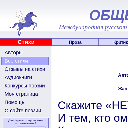
ОБЩ
Международная русскоязы
Стихи
Проза
Критик
Авторы
Все стихи
Отзывы на стихи
Авт
Аудиокниги
Конкурсы поэзии
Жан
Моя страница
Скажите «НЕТ
Помощь
О сайте поэзии
И тем, кто ом
Для зарегистрированных
пользователей