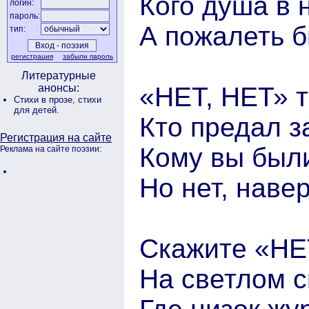
Кого душа в 
логин:
пароль:
А пожалеть б
тип:
регистрация
забыли пароль
Литературные
«НЕТ, НЕТ» т
анонсы:
Стихи в прозе,
стихи
для детей.
Кто предал з
Регистрация на сайте
Кому вы были
Реклама на сайте поэзии:
Но нет, навер
Скажите «НЕ
На светлом с