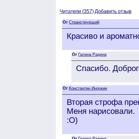
Читатели (
357)
Добавить отзыв
От
Странствующий
Красиво и ароматно
От
Галина Радина
Спасибо. Доброг
От
Константин Иночкин
Вторая строфа пре
Меня нарисовали.
:О)
От
Галина Радина