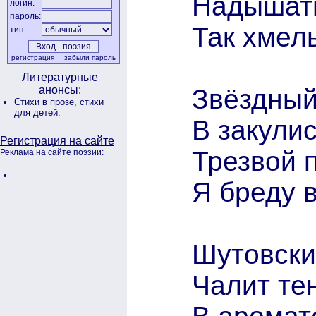
Надышать
логин:
пароль:
Так хмел
тип:
регистрация
забыли пароль
Литературные
Звёздный
анонсы:
Стихи в прозе,
стихи
для детей.
В закули
Регистрация на сайте
Трезвой 
Реклама на сайте поэзии:
Я бреду 
Шутовски
Чалит те