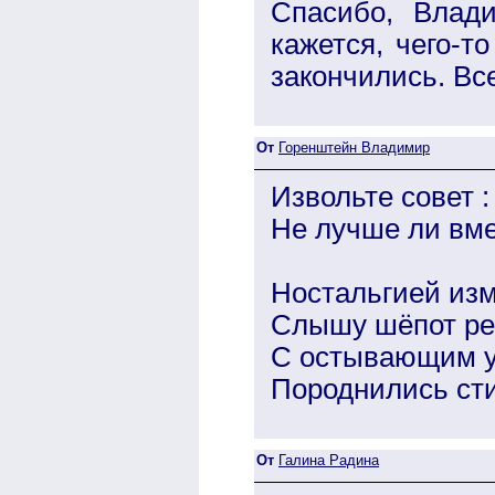
Спасибо, Влад
кажется, чего-т
закончились. Все
От
Горенштейн Владимир
Извольте совет :
Не лучше ли вмес
Ностальгией изм
Слышу шёпот рек
С остывающим 
Породнились стих
От
Галина Радина