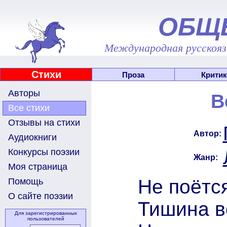
ОБЩ
Международная русскоязы
Стихи
Проза
Критик
Авторы
В
Все стихи
Отзывы на стихи
Автор:
Аудиокниги
Конкурсы поэзии
Жанр:
Моя страница
Не поётс
Помощь
О сайте поэзии
Тишина в
Для зарегистрированных
пользователей