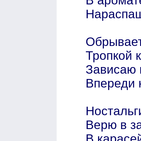
В аромат
Нараспа
Обрывает
Тропкой к
Зависаю 
Впереди 
Ностальг
Верю в за
В карасе