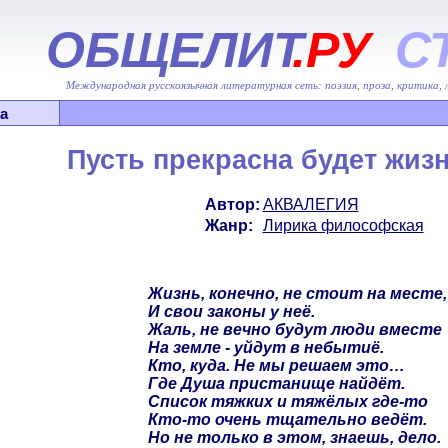
ОБЩЕЛИТ
.РУ
С
Международная русскоязычная литературная сеть: поэзия, проза, критика,
а
Пусть прекрасна будет жизн
Автор:
АКВАЛЕГИЯ
Жанр:
Лирика философская
Жизнь, конечно, не стоит на месте,
И свои законы у неё.
Жаль, не вечно будут люди вместе
На земле - уйдут в небытиё.
Кто, куда. Не мы решаем это…
Где Душа пристанище найдёт.
Список тяжких и тяжёлых где-то
Кто-то очень тщательно ведёт.
Но не только в этом, знаешь, дело.