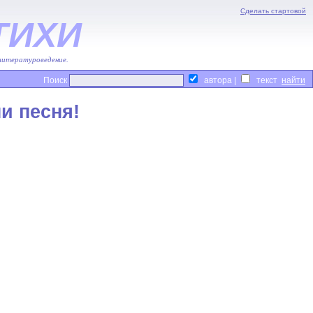
Сделать стартовой
ТИХИ
 литературоведение.
Поиск
автора |
текст
и песня!