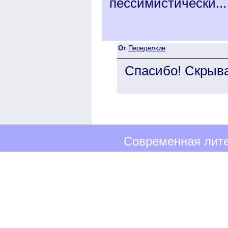
пессимистически...
От
Переделкин
Спасибо! Скрыва
Современная лите