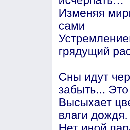
исчерпать…
Изменяя мир
сами
Устремление
грядущий рас
Сны идут чер
забыть... Эт
Высыхает цв
влаги дождя.
Нет иной пар