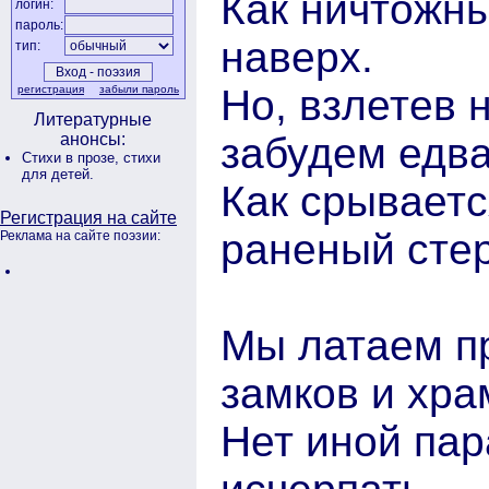
Как ничтожн
логин:
пароль:
наверх.
тип:
Но, взлетев 
регистрация
забыли пароль
Литературные
забудем едва
анонсы:
Стихи в прозе,
стихи
для детей.
Как срываетс
Регистрация на сайте
раненый стер
Реклама на сайте поэзии:
Мы латаем п
замков и хра
Нет иной пар