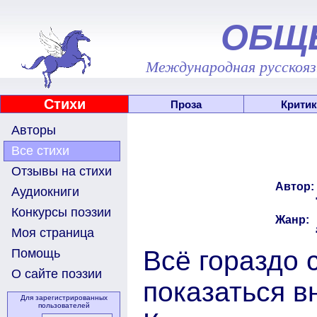
ОБЩ
Международная русскоязы
Стихи
Проза
Критик
Авторы
Все стихи
Отзывы на стихи
Автор:
Аудиокниги
Конкурсы поэзии
Жанр:
Моя страница
Всё гораздо 
Помощь
О сайте поэзии
показаться в
Для зарегистрированных
пользователей