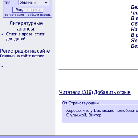
тип:
Бе
Чт
регистрация
забыли пароль
В 
Литературные
Сб
анонсы:
На
Стихи в прозе,
стихи
В 
для детей.
Яв
Бе
Регистрация на сайте
Реклама на сайте поэзии:
Читатели (
319)
Добавить отзыв
От
Странствующий
Хорошо, что у Вас можно полюбоватьс
С улыбкой, Виктор.