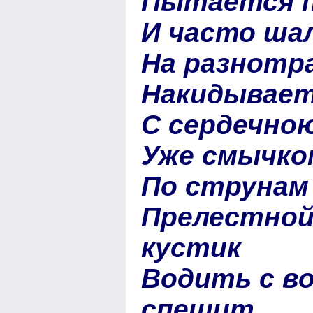
Пытается п
И часто ша
На разнотр
Накидывает
С сердечною
Уже смычком
По струнам
Прелестной
кустик
Водить с в
спешит.