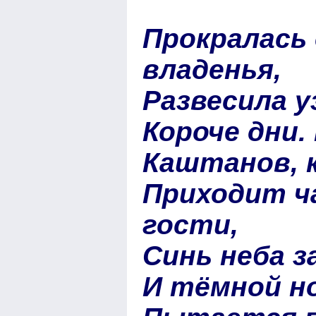
Прокралась 
владенья,
Развесила у
Короче дни.
Каштанов, к
Приходит ч
гости,
Синь неба з
И тёмной н