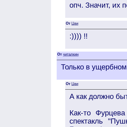
опч. Значит, их 
От
Цви
:)))) !!
От
читалкин
Только в ущербном
От
Цви
А как должно быт
Как-то Фурцев
спектакль "Пуш