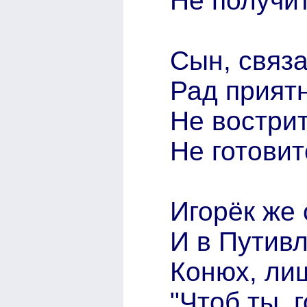
Не получит
Сын, связ
Рад приятн
Не вострит
Не готовит
Игорёк же
И в Путивл
Конюх, лиш
"Чтоб ты, 