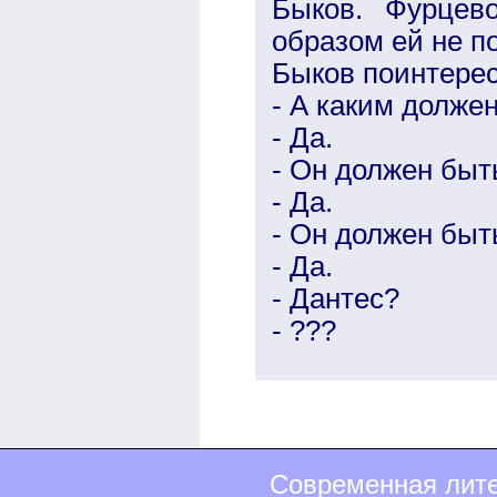
Быков. Фурцев
образом ей не п
Быков поинтерес
- А каким долж
- Да.
- Он должен быт
- Да.
- Он должен быт
- Да.
- Дантес?
- ???
Современная лите