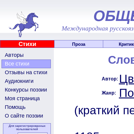
ОБЩ
Международная русскоязы
Стихи
Проза
Критик
Авторы
Слов
Все стихи
Отзывы на стихи
Цв
Автор:
Аудиокниги
По
Конкурсы поэзии
Жанр:
Моя страница
(краткий п
Помощь
О сайте поэзии
Для зарегистрированных
пользователей