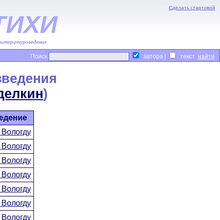
Сделать стартовой
ТИХИ
 литературоведение.
Поиск
автора |
текст
зведения
делкин
)
едение
 Вологду
 Вологду
 Вологду
 Вологду
 Вологду
 Вологду
 Вологду