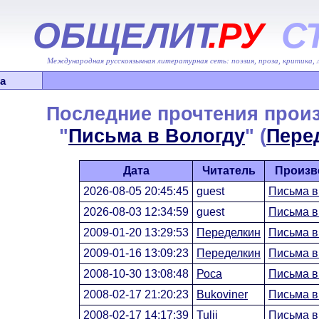
ОБЩЕЛИТ
.РУ
С
Международная русскоязычная литературная сеть: поэзия, проза, критика,
а
Последние прочтения прои
"
Письма в Вологду
" (
Пере
Дата
Читатель
Произв
2026-08-05 20:45:45
guest
Письма в
2026-08-03 12:34:59
guest
Письма в
2009-01-20 13:29:53
Переделкин
Письма в
2009-01-16 13:09:23
Переделкин
Письма в
2008-10-30 13:08:48
Роса
Письма в
2008-02-17 21:20:23
Bukoviner
Письма в
2008-02-17 14:17:39
Tulii
Письма в