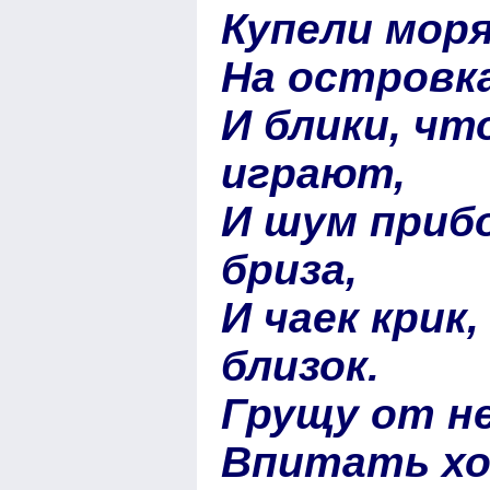
Купели моря
На островк
И блики, чт
играют,
И шум прибо
бриза,
И чаек крик
близок.
Грущу от н
Впитать хоч