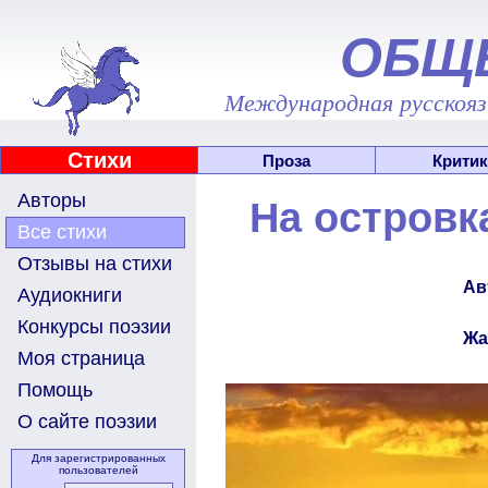
ОБЩ
Международная русскоязы
Стихи
Проза
Критик
Авторы
На островк
Все стихи
Отзывы на стихи
Ав
Аудиокниги
Конкурсы поэзии
Жа
Моя страница
Помощь
О сайте поэзии
Для зарегистрированных
пользователей