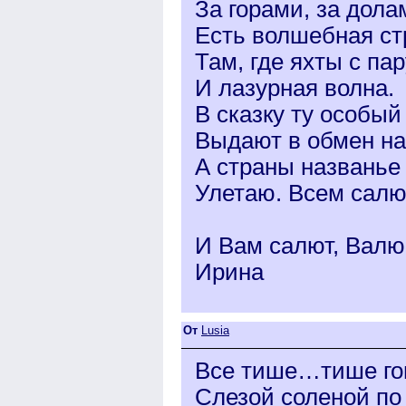
За горами, за дола
Есть волшебная ст
Там, где яхты с па
И лазурная волна.
В сказку ту особый
Выдают в обмен на
А страны названь
Улетаю. Всем салю
И Вам салют, Валю
Ирина
От
Lusia
Все тише…тише гов
Слезой соленой по