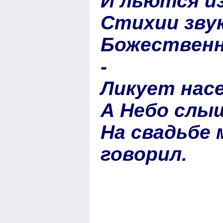
И льются из
Стихии зву
Божественн
-
Ликует насе
А Небо слы
На свадьбе
говорил.