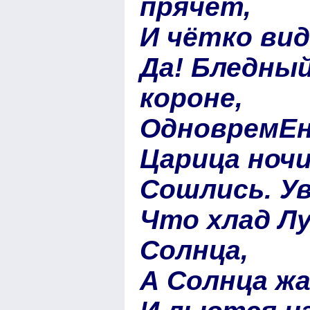
прячет,
И чётко вид
Да! Бледный
короне,
ОдновремЕн
Царица ночи
Сошлись. Ув
Что хлад Л
Солнца,
А Солнца жа