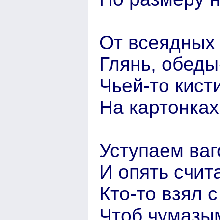
От всеядных 
Глянь, обеды
Чьей-то кист
На картонках
Уступаем ваг
И опять счита
Кто-то взял с
Чтоб чумазым