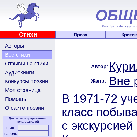
ОБЩ
Международная русскоя
Стихи
Проза
Критик
Авторы
Все стихи
Кури
Отзывы на стихи
Автор:
Аудиокниги
Вне 
Жанр:
Конкурсы поэзии
Моя страница
В 1971-72 уч
Помощь
О сайте поэзии
класс побыв
Для зарегистрированных
с экскурсией
пользователей
логин:
пароль: