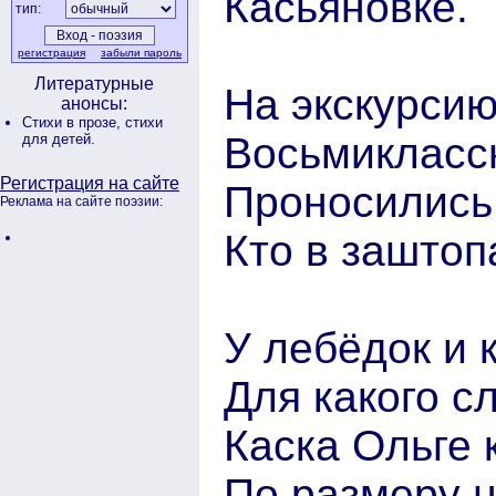
Касьяновке.
тип:
регистрация
забыли пароль
Литературные
На экскурсию
анонсы:
Стихи в прозе,
стихи
Восьмиклассн
для детей.
Регистрация на сайте
Проносились 
Реклама на сайте поэзии:
Кто в зашто
У лебёдок и 
Для какого с
Каска Ольге 
По размеру 